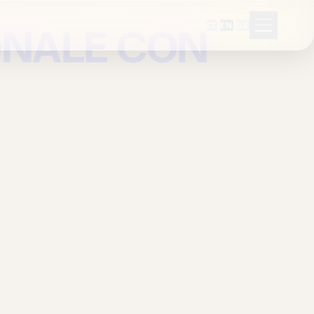
ONALE CON
·
·
IT
EN
DE