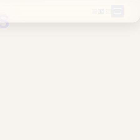
US
·
·
IT
EN
DE