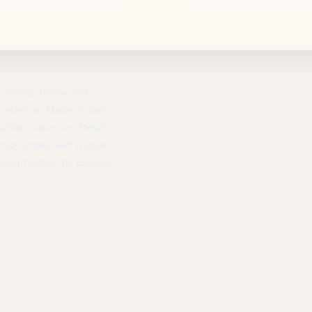
e Sonnenschirme und
undert an Made-in-Italy-
ität, Liebe zum Detail,
dazu entwickelt wurden,
y-Segmenten mit Eleganz