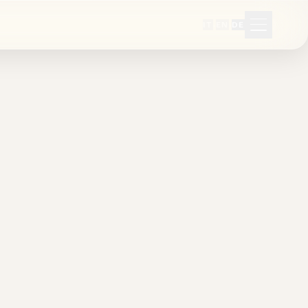
·
·
IT
EN
DE